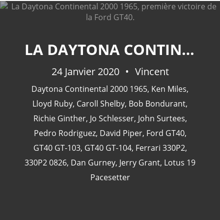
LA DAYTONA CONTINENTAL 2000 1965, PREMIÈRE VICTOIRE DE LA FORD GT40.
CATÉGORIES
24 Janvier 2020
Vincent
24 Heures Du Mans
(18)
Daytona Continental 2000 1965
,
Ken Miles
,
Henri Pescarolo
(8)
Lloyd Ruby
,
Caroll Shelby
,
Bob Bondurant
,
24 Heures Du Mans 1963
(5)
Richie Ginther
,
Jo Schlesser
,
John Surtees
,
24 Heures Du Mans 1967
(5)
Pedro Rodriguez
,
David Piper
,
Ford GT40
,
Artcar
(5)
GT40 GT-103
,
GT40 GT-104
,
Ferrari 330P2
,
330P2 0826
,
Dan Gurney
,
Jerry Grant
,
Lotus 19
Pacesetter