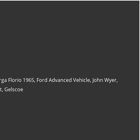
CATÉGORIES
24 Heures Du Mans
(18)
Henri Pescarolo
(8)
24 Heures Du Mans 1963
(5)
rga Florio 1965
,
Ford Advanced Vehicle
,
John Wyer
,
24 Heures Du Mans 1967
(5)
t
,
Gelscoe
Artcar
(5)