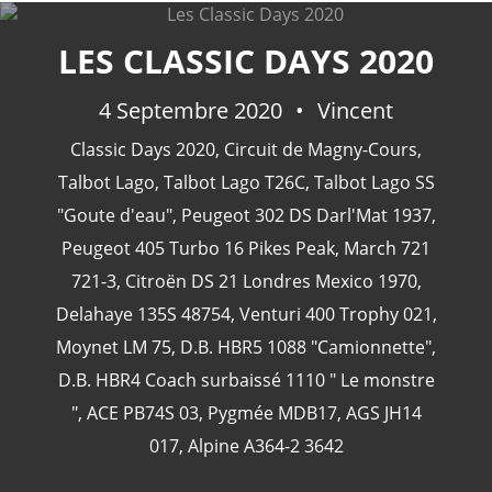
LES CLASSIC DAYS 2020
4 Septembre 2020
Vincent
CATÉGORIES
Classic Days 2020
,
Circuit de Magny-Cours
,
Talbot Lago
,
Talbot Lago T26C
,
Talbot Lago SS
24 Heures Du Mans
(18)
"Goute d'eau"
,
Peugeot 302 DS Darl'Mat 1937
,
Henri Pescarolo
(8)
Peugeot 405 Turbo 16 Pikes Peak
,
March 721
24 Heures Du Mans 1963
(5)
721-3
,
Citroën DS 21 Londres Mexico 1970
,
24 Heures Du Mans 1967
(5)
Delahaye 135S 48754
,
Venturi 400 Trophy 021
,
Artcar
(5)
Moynet LM 75
,
D.B. HBR5 1088 "Camionnette"
,
D.B. HBR4 Coach surbaissé 1110 " Le monstre
"
,
ACE PB74S 03
,
Pygmée MDB17
,
AGS JH14
017
,
Alpine A364-2 3642