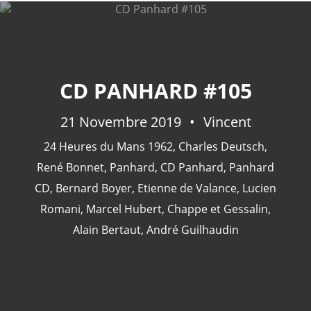
CATÉGORIES
CD PANHARD #105
24 Heures Du Mans
(18)
21 Novembre 2019
Vincent
Henri Pescarolo
(8)
24 Heures du Mans 1962
,
Charles Deutsch
,
24 Heures Du Mans 1963
(5)
René Bonnet
,
Panhard
,
CD Panhard
,
Panhard
24 Heures Du Mans 1967
(5)
CD
,
Bernard Boyer
,
Etienne de Valance
,
Lucien
Artcar
(5)
Romani
,
Marcel Hubert
,
Chappe et Gessalin
,
Alain Bertaut
,
André Guilhaudin