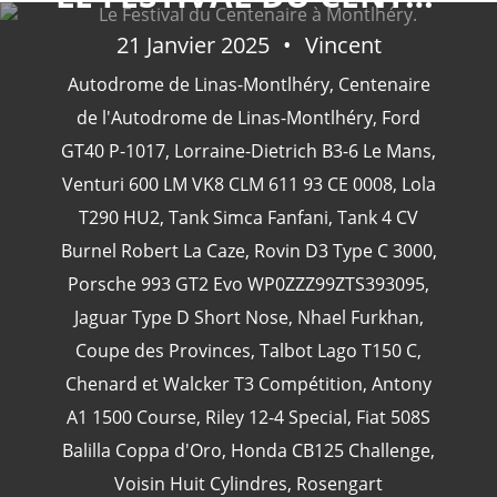
21 Janvier 2025
Vincent
Autodrome de Linas-Montlhéry
,
Centenaire
CATÉGORIES
de l'Autodrome de Linas-Montlhéry
,
Ford
GT40 P-1017
,
Lorraine-Dietrich B3-6 Le Mans
,
Venturi 600 LM VK8 CLM 611 93 CE 0008
,
Lola
24 Heures Du Mans
(18)
T290 HU2
,
Tank Simca Fanfani
,
Tank 4 CV
Henri Pescarolo
(8)
Burnel Robert La Caze
,
Rovin D3 Type C 3000
,
24 Heures Du Mans 1963
(5)
Porsche 993 GT2 Evo WP0ZZZ99ZTS393095
,
24 Heures Du Mans 1967
(5)
Jaguar Type D Short Nose
,
Nhael Furkhan
,
Artcar
(5)
Coupe des Provinces
,
Talbot Lago T150 C
,
Chenard et Walcker T3 Compétition
,
Antony
A1 1500 Course
,
Riley 12-4 Special
,
Fiat 508S
Balilla Coppa d'Oro
,
Honda CB125 Challenge
,
Voisin Huit Cylindres
,
Rosengart