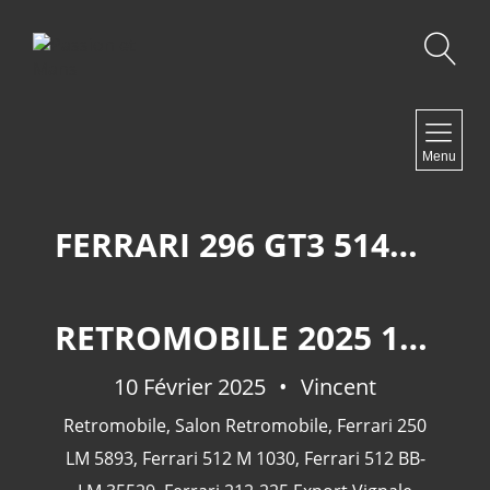
Recherche
NAVIGATION
Menu
Accueil
Contact
FERRARI 296 GT3 5144 VISTA AF CORSE
NEWSLETTER
RETROMOBILE 2025 1ÈRE PARTIE
10 Février 2025
Vincent
Retromobile
,
Salon Retromobile
,
Ferrari 250
LM 5893
,
Ferrari 512 M 1030
,
Ferrari 512 BB-