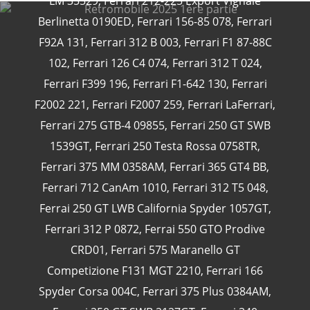
LM 35529
,
Ferrari 212-225 Export Vignale
Berlinetta 0190ED
,
Ferrari 156-85 078
,
Ferrari
F92A 131
,
Ferrari 312 B 003
,
Ferrari F1 87-88C
102
,
Ferrari 126 C4 074
,
Ferrari 312 T 024
,
CATÉGORIES
Ferrari F399 196
,
Ferrari F1-642 130
,
Ferrari
F2002 221
,
Ferrari F2007 259
,
Ferrari LaFerrari
,
24 Heures Du Mans
(18)
Ferrari 275 GTB-4 09855
,
Ferrari 250 GT SWB
Henri Pescarolo
(8)
1539GT
,
Ferrari 250 Testa Rossa 0758TR
,
24 Heures Du Mans 1963
(5)
Ferrari 375 MM 0358AM
,
Ferrari 365 GT4 BB
,
24 Heures Du Mans 1967
(5)
Ferrari 712 CanAm 1010
,
Ferrari 312 T5 048
,
Artcar
(5)
Ferrai 250 GT LWB California Spyder 1057GT
,
Ferrari 312 P 0872
,
Ferrai 550 GTO Prodive
CRD01
,
Ferrari 575 Maranello GT
Competizione F131 MGT 2210
,
Ferrari 166
Spyder Corsa 004C
,
Ferrari 375 Plus 0384AM
,