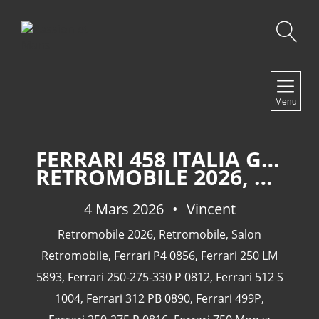
Recherche
NAVIGATION
Menu
Accueil
Contact
FERRARI 458 ITALIA GT F142 GT 2874
RETROMOBILE 2026, PREMIÈRE PARTIE.
NEWSLETTER
4 Mars 2026
Vincent
Retromobile 2026
,
Retromobile
,
Salon
Retromobile
,
Ferrari P4 0856
,
Ferrari 250 LM
5893
,
Ferrari 250-275-330 P 0812
,
Ferrari 512 S
1004
,
Ferrari 312 PB 0890
,
Ferrari 499P
,