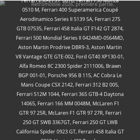
Ferrari 250-275 P 0816
,
Ferrari 750 Monza
0510 M
,
Ferrari 400 Superamerica Coupé
Aerodinamico Series II 5139 SA
,
Ferrari 275
GTB 07535
,
Ferrari 458 Italia GT F142 GT 2874
,
CATÉGORIES
Ferrari 500 Mondial Series II 0424MD-0564MD
,
Aston Martin Prodrive DBR9-3
,
Aston Martin
24 Heures Du Mans
(18)
V8 Vantage GTE GTE-002
,
Ford GT40 XP130-01
,
Henri Pescarolo
(8)
Alfa Romeo 8C 2300 Spider 2111006
,
Brawn
24 Heures Du Mans 1963
(5)
BGP 001-01
,
Porsche 956 B 115
,
AC Cobra Le
24 Heures Du Mans 1967
(5)
Mans Coupe CSX 2142
,
Ferrari 312 B2 005
,
Artcar
(5)
Ferrari 512M 1044
,
Ferrari 365 GTB-4 Daytona
14065
,
Ferrari 166 MM 0048M
,
McLaren F1
GTR 97 25R
,
McLaren F1 GTR 97 27R
,
Ferrari
250 GT SWB 3367GT
,
Ferrari 250 GT LWB
California Spider 0923 GT
,
Ferrari 458 Italia GT