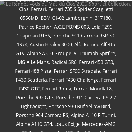
Collection
,
Sport et collection 2025
,
Le Mas du
Clos
,
Ferrari
,
Ferrari 735 S Spider Scaglietti
0556MD
,
BBM C1-02 Lamborghini 317180
,
Patrice Rocher
,
A.C.E PB74S 003
,
Lola T296
,
CATÉGORIES
Chapman RT36
,
Porsche 911 Carrera RSR 3.0
1974
,
Austin Healey 3000
,
Alfa Romeo Alfetta
24 Heures Du Mans
(18)
GTV
,
Alpine A310 Groupe IV
,
Triumph Spitfire
,
Henri Pescarolo
(8)
MG A Le Mans
,
Radical SR8
,
Ferrari 458 GT3
,
24 Heures Du Mans 1963
(5)
Ferrari 488 Pista
,
Ferrari SF90 Stradale
,
Ferrari
24 Heures Du Mans 1967
(5)
F430 Scuderia
,
Ferrari F430 Challenge
,
Ferrari
Artcar
(5)
F430 GTC
,
Ferrari Roma
,
Ferrari Mondial 8
,
Porsche 992 GT3
,
Porsche 911 Carrera RS 2.7
Lightweight
,
Porsche 930 Ruf Yellow Bird
,
Porsche 964 Carrera RS
,
Alpine A110 R Turini
,
Alpine A110 GT4
,
Lotus Exige
,
Mercedes-AMG