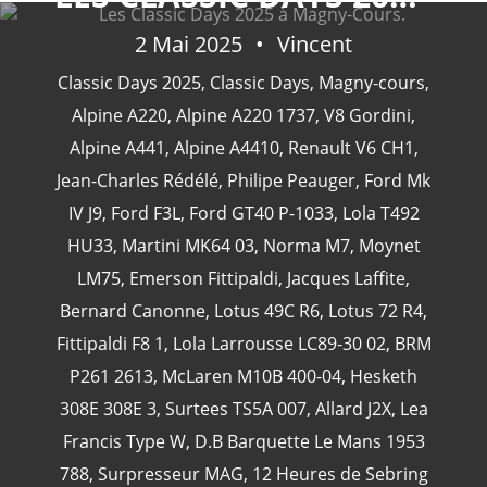
2 Mai 2025
Vincent
Classic Days 2025
,
Classic Days
,
Magny-cours
,
CATÉGORIES
Alpine A220
,
Alpine A220 1737
,
V8 Gordini
,
Alpine A441
,
Alpine A4410
,
Renault V6 CH1
,
Jean-Charles Rédélé
,
Philipe Peauger
,
Ford Mk
24 Heures Du Mans
(18)
IV J9
,
Ford F3L
,
Ford GT40 P-1033
,
Lola T492
Henri Pescarolo
(8)
HU33
,
Martini MK64 03
,
Norma M7
,
Moynet
24 Heures Du Mans 1963
(5)
LM75
,
Emerson Fittipaldi
,
Jacques Laffite
,
24 Heures Du Mans 1967
(5)
Bernard Canonne
,
Lotus 49C R6
,
Lotus 72 R4
,
Artcar
(5)
Fittipaldi F8 1
,
Lola Larrousse LC89-30 02
,
BRM
P261 2613
,
McLaren M10B 400-04
,
Hesketh
308E 308E 3
,
Surtees TS5A 007
,
Allard J2X
,
Lea
Francis Type W
,
D.B Barquette Le Mans 1953
788
,
Surpresseur MAG
,
12 Heures de Sebring