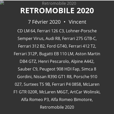
RETROMOBILE 2020
7 Février 2020
Vincent
CATÉGORIES
CD LM 64
,
Ferrari 126 C3
,
Lohner-Porsche
Semper Virus
,
Audi R8
,
Ferrari 275 GTB-C
,
24 Heures Du Mans
(18)
Ferrari 312 B2
,
Ford GT40
,
Ferrari 412 T2
,
Henri Pescarolo
(8)
Ferrari 312P
,
Bugatti EB 110 LM
,
Aston Martin
24 Heures Du Mans 1963
(5)
DB4 GTZ
,
Henri Pescarolo
,
Alpine A442
,
24 Heures Du Mans 1967
(5)
Sauber C9
,
Peugeot 908 HDI Fap
,
Simca 8
Artcar
(5)
Gordini
,
Nissan R390 GT1 R8
,
Porsche 910
027
,
Surtees TS 9B
,
Ferrari P4 0858
,
McLaren
F1 GTR 020R
,
McLaren M6GT
,
ArtCar Wolinski
,
Alfa Romeo P3
,
Alfa Romeo Bimotore
,
Retromobile 2020