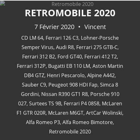
RETROMOBILE 2020
7 Février 2020
Vincent
CATÉGORIES
CD LM 64
,
Ferrari 126 C3
,
Lohner-Porsche
Semper Virus
,
Audi R8
,
Ferrari 275 GTB-C
,
24 Heures Du Mans
(18)
Ferrari 312 B2
,
Ford GT40
,
Ferrari 412 T2
,
Henri Pescarolo
(8)
Ferrari 312P
,
Bugatti EB 110 LM
,
Aston Martin
24 Heures Du Mans 1963
(5)
DB4 GTZ
,
Henri Pescarolo
,
Alpine A442
,
24 Heures Du Mans 1967
(5)
Sauber C9
,
Peugeot 908 HDI Fap
,
Simca 8
Artcar
(5)
Gordini
,
Nissan R390 GT1 R8
,
Porsche 910
027
,
Surtees TS 9B
,
Ferrari P4 0858
,
McLaren
F1 GTR 020R
,
McLaren M6GT
,
ArtCar Wolinski
,
Alfa Romeo P3
,
Alfa Romeo Bimotore
,
Retromobile 2020