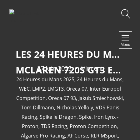
Recherche
NAVIGATION
Menu
Accueil
LES 24 HEURES DU MANS 2025: LES LMP2 ET LES LMGT3.
Contact
MCLAREN 720S GT3 EVO PA1-052
27 Juin 2025
Vincent
24 Heures du Mans 2025
,
24 Heures du Mans
,
WEC
,
LMP2
,
LMGT3
,
Oreca 07
,
Inter Europol
NEWSLETTER
Competition
,
Oreca 07 93
,
Jakub Smiechowski
,
Tom Dillmann
,
Nicholas Yelloly
,
VDS Panis
Racing
,
Spike le Dragon
,
Spike
,
Iron Lynx -
Proton
,
TDS Racing
,
Proton Competition
,
Algarve Pro Racing
,
AF Corse
,
RLR MSport
,