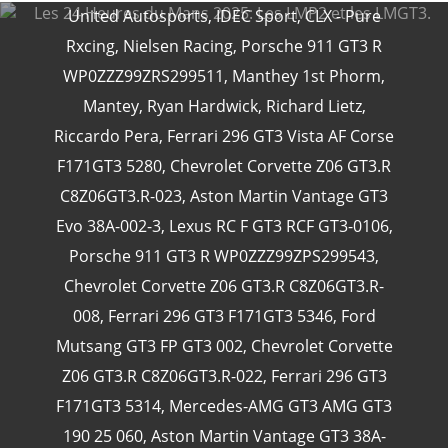
United Autosports
,
IDEC Sport
,
CLX - Pure
Rxcing
,
Nielsen Racing
,
Porsche 911 GT3 R
WP0ZZZ99ZRS299511
,
Manthey 1st Phorm
,
CATÉGORIES
Mantey
,
Ryan Hardwick
,
Richard Lietz
,
Riccardo Pera
,
Ferrari 296 GT3 Vista AF Corse
F171GT3 5280
,
Chevrolet Corvette Z06 GT3.R
24 Heures Du Mans
(18)
C8Z06GT3.R-023
,
Aston Martin Vantage GT3
Henri Pescarolo
(8)
Evo 38A-002-3
,
Lexus RC F GT3 RCF GT3-0106
,
24 Heures Du Mans 1963
(5)
Porsche 911 GT3 R WP0ZZZ99ZPS299543
,
24 Heures Du Mans 1967
(5)
Chevrolet Corvette Z06 GT3.R C8Z06GT3.R-
Artcar
(5)
008
,
Ferrari 296 GT3 F171GT3 5346
,
Ford
Mutsang GT3 FP GT3 002
,
Chevrolet Corvette
Z06 GT3.R C8Z06GT3.R-022
,
Ferrari 296 GT3
F171GT3 5314
,
Mercedes-AMG GT3 AMG GT3
190 25 060
,
Aston Martin Vantage GT3 38A-