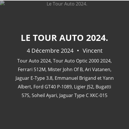
CATÉGORIES
LE TOUR AUTO 2024.
24 Heures Du Mans
(18)
4 Décembre 2024
Vincent
Henri Pescarolo
(8)
Tour Auto 2024
,
Tour Auto Optic 2000 2024
,
24 Heures Du Mans 1963
(5)
Ferrari 512M
,
Mister John Of B
,
Ari Vatanen
,
24 Heures Du Mans 1967
(5)
Jaguar E-Type 3.8
,
Emmanuel Brigand et Yann
Artcar
(5)
Albert
,
Ford GT40 P-1089
,
Ligier JS2
,
Bugatti
57S
,
Soheil Ayari
,
Jaguar Type C XKC-015