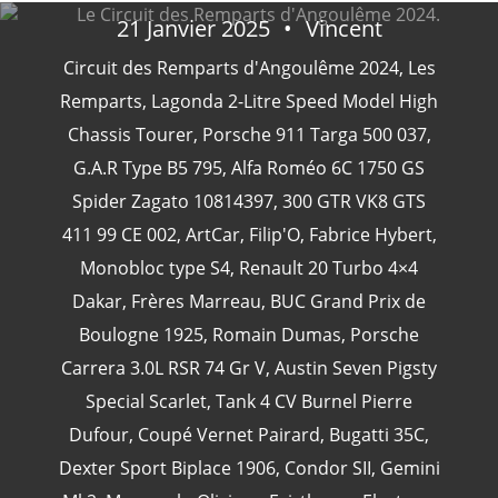
21 Janvier 2025
Vincent
Circuit des Remparts d'Angoulême 2024
,
Les
Remparts
,
Lagonda 2-Litre Speed ​​Model High
CATÉGORIES
Chassis Tourer
,
Porsche 911 Targa 500 037
,
G.A.R Type B5 795
,
Alfa Roméo 6C 1750 GS
24 Heures Du Mans
(18)
Spider Zagato 10814397
,
300 GTR VK8 GTS
Henri Pescarolo
(8)
411 99 CE 002
,
ArtCar
,
Filip'O
,
Fabrice Hybert
,
24 Heures Du Mans 1963
(5)
Monobloc type S4
,
Renault 20 Turbo 4×4
24 Heures Du Mans 1967
(5)
Dakar
,
Frères Marreau
,
BUC Grand Prix de
Artcar
(5)
Boulogne 1925
,
Romain Dumas
,
Porsche
Carrera 3.0L RSR 74 Gr V
,
Austin Seven Pigsty
Special Scarlet
,
Tank 4 CV Burnel Pierre
Dufour
,
Coupé Vernet Pairard
,
Bugatti 35C
,
Dexter Sport Biplace 1906
,
Condor SII
,
Gemini