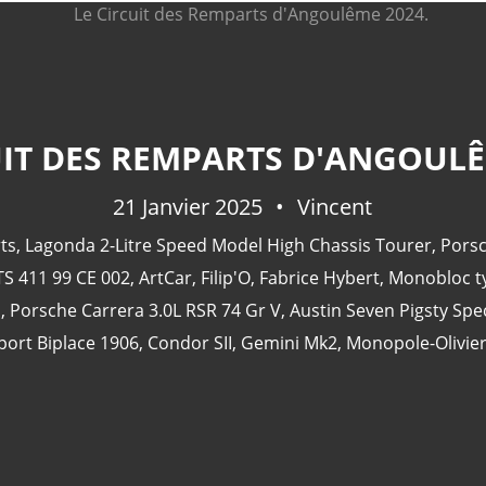
UIT DES REMPARTS D'ANGOULÊ
21 Janvier 2025
Vincent
ts
,
Lagonda 2-Litre Speed ​​Model High Chassis Tourer
,
Porsc
S 411 99 CE 002
,
ArtCar
,
Filip'O
,
Fabrice Hybert
,
Monobloc t
s
,
Porsche Carrera 3.0L RSR 74 Gr V
,
Austin Seven Pigsty Spec
port Biplace 1906
,
Condor SII
,
Gemini Mk2
,
Monopole-Olivie