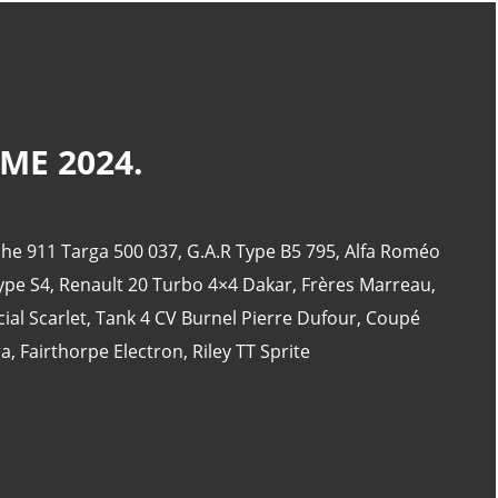
CATÉGORIES
ME 2024.
24 Heures Du Mans
(18)
Henri Pescarolo
(8)
he 911 Targa 500 037
,
G.A.R Type B5 795
,
Alfa Roméo
24 Heures Du Mans 1963
(5)
ype S4
,
Renault 20 Turbo 4×4 Dakar
,
Frères Marreau
,
24 Heures Du Mans 1967
(5)
ial Scarlet
,
Tank 4 CV Burnel Pierre Dufour
,
Coupé
Artcar
(5)
ra
,
Fairthorpe Electron
,
Riley TT Sprite