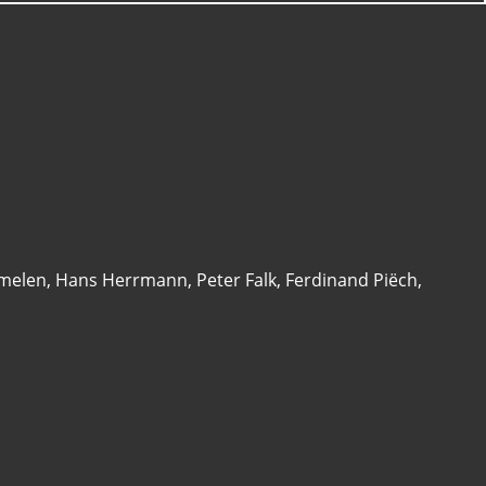
melen
,
Hans Herrmann
,
Peter Falk
,
Ferdinand Piëch
,