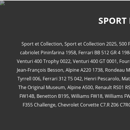
SPORT 
Sport et Collection
,
Sport et Collection 2025
,
500 F
cabriolet Pininfarina 1958
,
Ferrari BB 512 GR 4 19
Venturi 400 Trophy 0022
,
Venturi 400 GT 0001
,
Four
Jean-François Besson
,
Alpine A220 1738
,
Rondeau M
Tyrrell 006
,
Ferrari 312 T5 042
,
Henri Pescarolo
,
Mat
The Original Museum
,
Alpine A500
,
Renault RS01 R
FW14B
,
Benetton B195
,
Williams FW18
,
Williams F
F355 Challenge
,
Chevrolet Corvette C7.R Z06 C7R