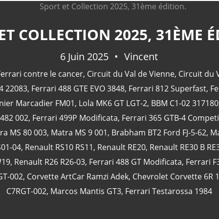
ET COLLECTION 2025, 31ÈME É
6 Juin 2025
Vincent
errari contre le cancer
,
Circuit du Val de Vienne
,
Circuit du 
84 22083
,
Ferrari 488 GTE EVO 3848
,
Ferrari 812 Superfast
,
Fe
nier Marcadier FM01
,
Lola MK6 GT LGT-2
,
BBM C1-02 317180
482 002
,
Ferrari 499P Modificata
,
Ferrari 365 GTB-4 Compet
ra MS 80 003
,
Matra MS 9 001
,
Brabham BT2 Ford FJ-5-62
,
Ma
S01-04
,
Renault RS10 RS11
,
Renault RE20
,
Renault RE30 B RE
W19
,
Renault R26 R26-03
,
Ferrari 488 GT Modificata
,
Ferrari F
GT-002
,
Corvette ArtCar Ramzi Adek
,
Chevrolet Corvette 6R
C7RGT-002
,
Marcos Mantis GT3
,
Ferrari Testarossa 1984