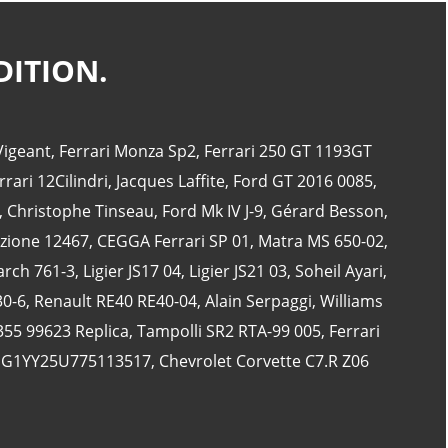
DITION.
CATÉGORIES
Vigeant
,
Ferrari Monza Sp2
,
Ferrari 250 GT 1193GT
24 Heures Du Mans
(18)
rrari 12Cilindri
,
Jacques Laffite
,
Ford GT 2016 0085
,
Henri Pescarolo
(8)
,
Christophe Tinseau
,
Ford Mk IV J-9
,
Gérard Besson
,
24 Heures Du Mans 1963
(5)
izione 12467
,
CEGGA Ferrari SP 01
,
Matra MS 650-02
,
24 Heures Du Mans 1967
(5)
rch 761-3
,
Ligier JS17 04
,
Ligier JS21 03
,
Soheil Ayari
,
Artcar
(5)
30-6
,
Renault RE40 RE40-04
,
Alain Serpaggi
,
Williams
355 99623 Replica
,
Tampolli SR2 RTA-99 005
,
Ferrari
 1G1YY25U775113517
,
Chevrolet Corvette C7.R Z06