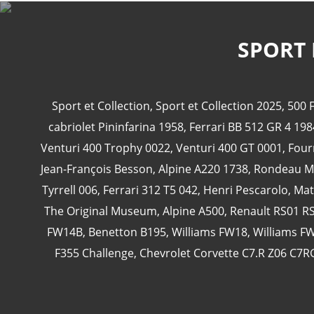
SPORT 
Sport et Collection
,
Sport et Collection 2025
,
500 F
cabriolet Pininfarina 1958
,
Ferrari BB 512 GR 4 19
Venturi 400 Trophy 0022
,
Venturi 400 GT 0001
,
Four
Jean-François Besson
,
Alpine A220 1738
,
Rondeau M
Tyrrell 006
,
Ferrari 312 T5 042
,
Henri Pescarolo
,
Mat
The Original Museum
,
Alpine A500
,
Renault RS01 R
FW14B
,
Benetton B195
,
Williams FW18
,
Williams F
F355 Challenge
,
Chevrolet Corvette C7.R Z06 C7R