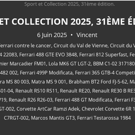
ET COLLECTION 2025, 31ÈME É
6 Juin 2025
Vincent
errari contre le cancer
,
Circuit du Val de Vienne
,
Circuit du 
84 22083
,
Ferrari 488 GTE EVO 3848
,
Ferrari 812 Superfast
,
Fe
nier Marcadier FM01
,
Lola MK6 GT LGT-2
,
BBM C1-02 317180
482 002
,
Ferrari 499P Modificata
,
Ferrari 365 GTB-4 Compet
ra MS 80 003
,
Matra MS 9 001
,
Brabham BT2 Ford FJ-5-62
,
Ma
S01-04
,
Renault RS10 RS11
,
Renault RE20
,
Renault RE30 B RE
W19
,
Renault R26 R26-03
,
Ferrari 488 GT Modificata
,
Ferrari F
GT-002
,
Corvette ArtCar Ramzi Adek
,
Chevrolet Corvette 6R
C7RGT-002
,
Marcos Mantis GT3
,
Ferrari Testarossa 1984