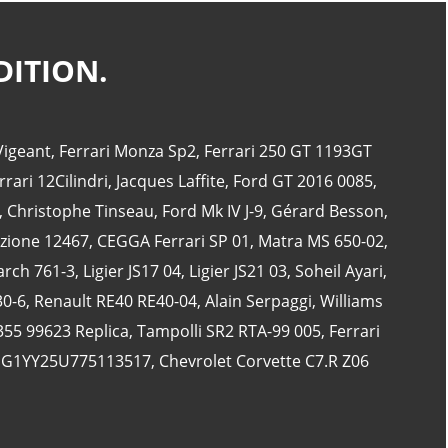
DITION.
CATÉGORIES
Vigeant
,
Ferrari Monza Sp2
,
Ferrari 250 GT 1193GT
24 Heures Du Mans
(18)
rrari 12Cilindri
,
Jacques Laffite
,
Ford GT 2016 0085
,
Henri Pescarolo
(8)
,
Christophe Tinseau
,
Ford Mk IV J-9
,
Gérard Besson
,
24 Heures Du Mans 1963
(5)
izione 12467
,
CEGGA Ferrari SP 01
,
Matra MS 650-02
,
24 Heures Du Mans 1967
(5)
rch 761-3
,
Ligier JS17 04
,
Ligier JS21 03
,
Soheil Ayari
,
Artcar
(5)
30-6
,
Renault RE40 RE40-04
,
Alain Serpaggi
,
Williams
355 99623 Replica
,
Tampolli SR2 RTA-99 005
,
Ferrari
 1G1YY25U775113517
,
Chevrolet Corvette C7.R Z06