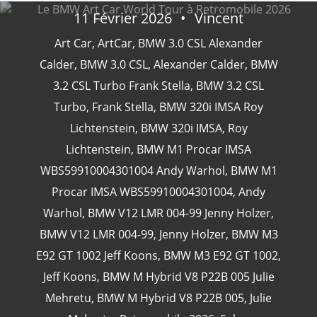
11 Février 2026
Vincent
Art Car
,
ArtCar
,
BMW 3.0 CSL Alexander
Calder
,
BMW 3.0 CSL
,
Alexander Calder
,
BMW
CATÉGORIES
3.2 CSL Turbo Frank Stella
,
BMW 3.2 CSL
Turbo
,
Frank Stella
,
BMW 320i IMSA Roy
24 Heures Du Mans
(18)
Lichtenstein
,
BMW 320i IMSA
,
Roy
Henri Pescarolo
(8)
Lichtenstein
,
BMW M1 Procar IMSA
24 Heures Du Mans 1963
(5)
WBS59910004301004 Andy Warhol
,
BMW M1
24 Heures Du Mans 1967
(5)
Procar IMSA WBS59910004301004
,
Andy
Artcar
(5)
Warhol
,
BMW V12 LMR 004-99 Jenny Holzer
,
BMW V12 LMR 004-99
,
Jenny Holzer
,
BMW M3
E92 GT 1002 Jeff Koons
,
BMW M3 E92 GT 1002
,
Jeff Koons
,
BMW M Hybrid V8 P22B 005 Julie
Mehretu
,
BMW M Hybrid V8 P22B 005
,
Julie