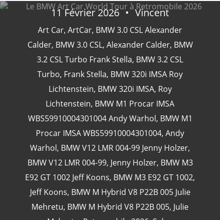
11 Février 2026
Vincent
Art Car
,
ArtCar
,
BMW 3.0 CSL Alexander
Calder
,
BMW 3.0 CSL
,
Alexander Calder
,
BMW
CATÉGORIES
3.2 CSL Turbo Frank Stella
,
BMW 3.2 CSL
Turbo
,
Frank Stella
,
BMW 320i IMSA Roy
24 Heures Du Mans
(18)
Lichtenstein
,
BMW 320i IMSA
,
Roy
Henri Pescarolo
(8)
Lichtenstein
,
BMW M1 Procar IMSA
24 Heures Du Mans 1963
(5)
WBS59910004301004 Andy Warhol
,
BMW M1
24 Heures Du Mans 1967
(5)
Procar IMSA WBS59910004301004
,
Andy
Artcar
(5)
Warhol
,
BMW V12 LMR 004-99 Jenny Holzer
,
BMW V12 LMR 004-99
,
Jenny Holzer
,
BMW M3
E92 GT 1002 Jeff Koons
,
BMW M3 E92 GT 1002
,
Jeff Koons
,
BMW M Hybrid V8 P22B 005 Julie
Mehretu
,
BMW M Hybrid V8 P22B 005
,
Julie