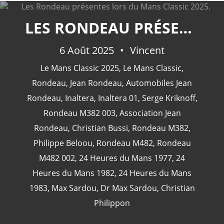
LES RONDEAU PRÉSENTES LORS DU MANS CLASSIC 2025.
6 Août 2025
Vincent
CATÉGORIES
Le Mans Classic 2025
,
Le Mans Classic
,
Rondeau
,
Jean Rondeau
,
Automobiles Jean
24 Heures Du Mans
(18)
Rondeau
,
Inaltera
,
Inaltera 01
,
Serge Kriknoff
,
Henri Pescarolo
(8)
Rondeau M382 003
,
Association Jean
24 Heures Du Mans 1963
(5)
Rondeau
,
Christian Bussi
,
Rondeau M382
,
24 Heures Du Mans 1967
(5)
Philippe Beloou
,
Rondeau M482
,
Rondeau
Artcar
(5)
M482 002
,
24 Heures du Mans 1977
,
24
Heures du Mans 1982
,
24 Heures du Mans
1983
,
Max Sardou
,
Dr Max Sardou
,
Christian
Philippon