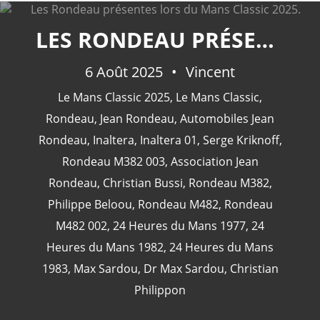
LES RONDEAU PRÉSENTES LORS DU MANS CLASSIC 2025.
6 Août 2025
Vincent
CATÉGORIES
Le Mans Classic 2025
,
Le Mans Classic
,
Rondeau
,
Jean Rondeau
,
Automobiles Jean
24 Heures Du Mans
(18)
Rondeau
,
Inaltera
,
Inaltera 01
,
Serge Kriknoff
,
Henri Pescarolo
(8)
Rondeau M382 003
,
Association Jean
24 Heures Du Mans 1963
(5)
Rondeau
,
Christian Bussi
,
Rondeau M382
,
24 Heures Du Mans 1967
(5)
Philippe Beloou
,
Rondeau M482
,
Rondeau
Artcar
(5)
M482 002
,
24 Heures du Mans 1977
,
24
Heures du Mans 1982
,
24 Heures du Mans
1983
,
Max Sardou
,
Dr Max Sardou
,
Christian
Philippon