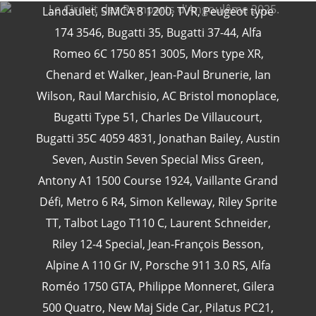
Landaulet
,
SIMCA 8 1200
,
TVR
,
Peugeot type
174 3546
,
Bugatti 35
,
Bugatti 37-44
,
Alfa
Romeo 6C 1750 851 3005
,
Mors type XR
,
CATÉGORIES
Chenard et Walker
,
Jean-Paul Brunerie
,
Ian
Wilson
,
Raul Marchisio
,
AC Bristol monoplace
,
Bugatti Type 51
,
Charles De Villaucourt
,
24 Heures Du Mans
(18)
Bugatti 35C 4059 4831
,
Jonathan Bailey
,
Austin
Henri Pescarolo
(8)
Seven
,
Austin Seven Special Miss Green
,
24 Heures Du Mans 1963
(5)
Antony A1 1500 Course 1924
,
Vaillante Grand
24 Heures Du Mans 1967
(5)
Défi
,
Metro 6 R4
,
Simon Kelleway
,
Riley Sprite
Artcar
(5)
TT
,
Talbot Lago T110 C
,
Laurent Schneider
,
Riley 12-4 Special
,
Jean-François Besson
,
Alpine A 110 Gr IV
,
Porsche 911 3.0 RS
,
Alfa
Roméo 1750 GTA
,
Philippe Monneret
,
Gilera
500 Quatro
,
New Maj Side Car
,
Pilatus PC21
,