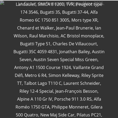
Landaulet
,
SIMCA 8 1200
,
TVR
,
Peugeot type
174 3546
,
Bugatti 35
,
Bugatti 37-44
,
Alfa
Romeo 6C 1750 851 3005
,
Mors type XR
,
CATÉGORIES
Chenard et Walker
,
Jean-Paul Brunerie
,
Ian
Wilson
,
Raul Marchisio
,
AC Bristol monoplace
,
Bugatti Type 51
,
Charles De Villaucourt
,
24 Heures Du Mans
(18)
Bugatti 35C 4059 4831
,
Jonathan Bailey
,
Austin
Henri Pescarolo
(8)
Seven
,
Austin Seven Special Miss Green
,
24 Heures Du Mans 1963
(5)
Antony A1 1500 Course 1924
,
Vaillante Grand
24 Heures Du Mans 1967
(5)
Défi
,
Metro 6 R4
,
Simon Kelleway
,
Riley Sprite
Artcar
(5)
TT
,
Talbot Lago T110 C
,
Laurent Schneider
,
Riley 12-4 Special
,
Jean-François Besson
,
Alpine A 110 Gr IV
,
Porsche 911 3.0 RS
,
Alfa
Roméo 1750 GTA
,
Philippe Monneret
,
Gilera
500 Quatro
,
New Maj Side Car
,
Pilatus PC21
,