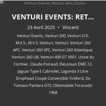
VENTURI EVENTS: RETOUR VERS CHOLET.
CATÉGORIES
23 Avril 2025
Vincent
Venturi Events
,
Venturi 200
,
Venturi 210
,
24 Heures Du Mans
(18)
M.V.S.
,
M.V.S. Venturi
,
Venturi
,
Venturi 260
Henri Pescarolo
(8)
APC
,
Venturi 260 SPC
,
Venturi 260 Atlantique
,
24 Heures Du Mans 1963
(5)
Venturi 260 LM
,
Venturi 400 GT 0001
,
Usine du
24 Heures Du Mans 1967
(5)
Cormier
,
Claude Poiraud
,
DeLorean DMC-12
,
Artcar
(5)
Jaguar Type E Cabriolet
,
Lagonda 3 Litre
Drophead Coupé Convertible Tickford
,
De
Tomaso Pantera GT5
,
Oldsmobile Toronado
1968