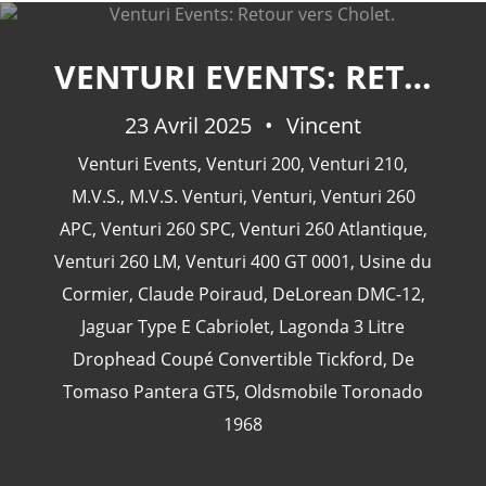
VENTURI EVENTS: RETOUR VERS CHOLET.
CATÉGORIES
23 Avril 2025
Vincent
Venturi Events
,
Venturi 200
,
Venturi 210
,
24 Heures Du Mans
(18)
M.V.S.
,
M.V.S. Venturi
,
Venturi
,
Venturi 260
Henri Pescarolo
(8)
APC
,
Venturi 260 SPC
,
Venturi 260 Atlantique
,
24 Heures Du Mans 1963
(5)
Venturi 260 LM
,
Venturi 400 GT 0001
,
Usine du
24 Heures Du Mans 1967
(5)
Cormier
,
Claude Poiraud
,
DeLorean DMC-12
,
Artcar
(5)
Jaguar Type E Cabriolet
,
Lagonda 3 Litre
Drophead Coupé Convertible Tickford
,
De
Tomaso Pantera GT5
,
Oldsmobile Toronado
1968