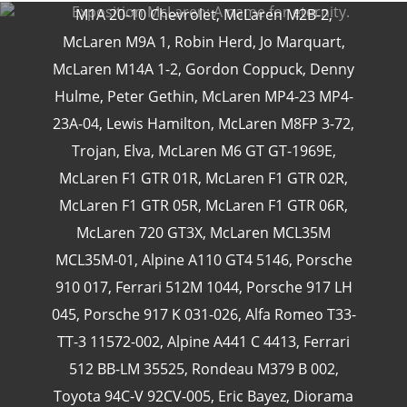
M1A 20-10 Chevrolet
,
McLaren M2B-2
,
McLaren M9A 1
,
Robin Herd
,
Jo Marquart
,
McLaren M14A 1-2
,
Gordon Coppuck
,
Denny
CATÉGORIES
Hulme
,
Peter Gethin
,
McLaren MP4-23 MP4-
23A-04
,
Lewis Hamilton
,
McLaren M8FP 3-72
,
Trojan
,
Elva
,
McLaren M6 GT GT-1969E
,
24 Heures Du Mans
(18)
McLaren F1 GTR 01R
,
McLaren F1 GTR 02R
,
Henri Pescarolo
(8)
McLaren F1 GTR 05R
,
McLaren F1 GTR 06R
,
24 Heures Du Mans 1963
(5)
McLaren 720 GT3X
,
McLaren MCL35M
24 Heures Du Mans 1967
(5)
MCL35M-01
,
Alpine A110 GT4 5146
,
Porsche
Artcar
(5)
910 017
,
Ferrari 512M 1044
,
Porsche 917 LH
045
,
Porsche 917 K 031-026
,
Alfa Romeo T33-
TT-3 11572-002
,
Alpine A441 C 4413
,
Ferrari
512 BB-LM 35525
,
Rondeau M379 B 002
,
Toyota 94C-V 92CV-005
,
Eric Bayez
,
Diorama