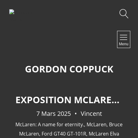
Recherche
NAVIGATION
Menu
Accueil
Contact
GORDON COPPUCK
NEWSLETTER
EXPOSITION MCLAREN: A NAME FOR ETERNITY.
7 Mars 2025
Vincent
McLaren: A name for eternity.
,
McLaren
,
Bruce
McLaren
,
Ford GT40 GT-101R
,
McLaren Elva