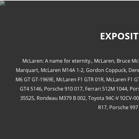
EXPOSIT
McLaren: A name for eternity.
,
McLaren
,
Bruce Mc
Marquart
,
McLaren M14A 1-2
,
Gordon Coppuck
,
Den
M6 GT GT-1969E
,
McLaren F1 GTR 01R
,
McLaren F1 G
GT4 5146
,
Porsche 910 017
,
Ferrari 512M 1044
,
Por
35525
,
Rondeau M379 B 002
,
Toyota 94C-V 92CV-0
R17
,
Porsche 997