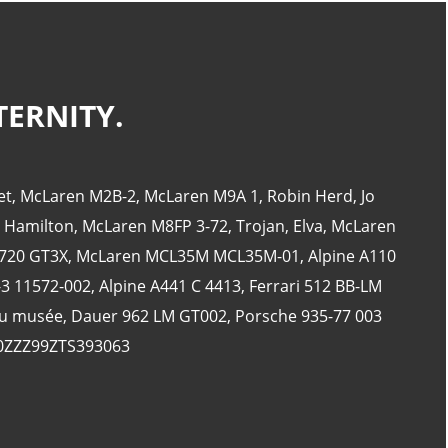
CATÉGORIES
TERNITY.
24 Heures Du Mans
(18)
et
,
McLaren M2B-2
,
McLaren M9A 1
,
Robin Herd
,
Jo
Henri Pescarolo
(8)
 Hamilton
,
McLaren M8FP 3-72
,
Trojan
,
Elva
,
McLaren
24 Heures Du Mans 1963
(5)
720 GT3X
,
McLaren MCL35M MCL35M-01
,
Alpine A110
24 Heures Du Mans 1967
(5)
-3 11572-002
,
Alpine A441 C 4413
,
Ferrari 512 BB-LM
Artcar
(5)
du musée
,
Dauer 962 LM GT002
,
Porsche 935-77 003
0ZZZ99ZTS393063