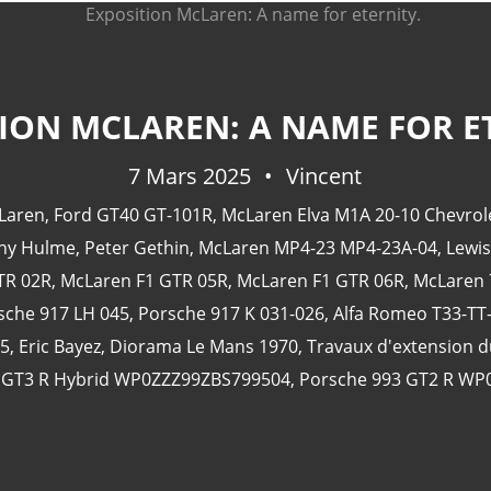
ION MCLAREN: A NAME FOR E
7 Mars 2025
Vincent
Laren
,
Ford GT40 GT-101R
,
McLaren Elva M1A 20-10 Chevrol
ny Hulme
,
Peter Gethin
,
McLaren MP4-23 MP4-23A-04
,
Lewis
TR 02R
,
McLaren F1 GTR 05R
,
McLaren F1 GTR 06R
,
McLaren 
sche 917 LH 045
,
Porsche 917 K 031-026
,
Alfa Romeo T33-TT
05
,
Eric Bayez
,
Diorama Le Mans 1970
,
Travaux d'extension 
 GT3 R Hybrid WP0ZZZ99ZBS799504
,
Porsche 993 GT2 R WP