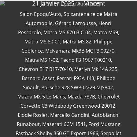
21 Janvier 2025
Vincent
Salon Epoqu'Auto
,
Soixantenaire de Matra
Automobile
,
Gérard Larrousse
,
Henri
CATÉGORIES
Pescarolo
,
Matra MS 670 B-C-04
,
Matra MS9
,
Matra MS 80-01
,
Matra MS 82
,
Philippe
Coblence
,
McNamara Mk3B MC F3 00270
,
24 Heures Du Mans
(18)
Matra MS 1-02
,
Tecno F3 1967 T00210
,
Henri Pescarolo
(8)
Chevron B17 B17-70-10
,
Merlyn Mk 14A 235
,
24 Heures Du Mans 1963
(5)
Bernard Asset
,
Ferrari F93A 143
,
Philippe
24 Heures Du Mans 1967
(5)
Sinault
,
Porsche 928 SWP022292ZJS842
,
Artcar
(5)
Mazda MX-5 Le Mans
,
Mazda 787B
,
Chevrolet
Corvette C3 Widebody Greenwood 20012
,
Elodie Rosier
,
Marcello Gandini
,
Autobianchi
Runabout
,
Maserati 6CM 1541
,
Ford Mustang
Fastback Shelby 350 GT Export 1966
,
Serpollet