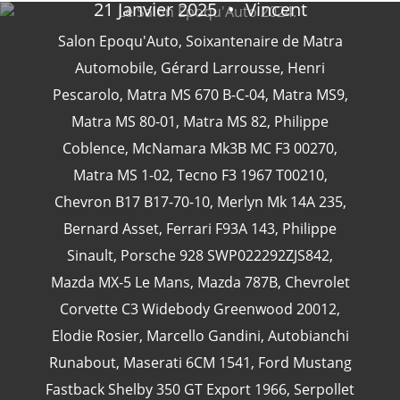
21 Janvier 2025
Vincent
Salon Epoqu'Auto
,
Soixantenaire de Matra
Automobile
,
Gérard Larrousse
,
Henri
CATÉGORIES
Pescarolo
,
Matra MS 670 B-C-04
,
Matra MS9
,
Matra MS 80-01
,
Matra MS 82
,
Philippe
Coblence
,
McNamara Mk3B MC F3 00270
,
24 Heures Du Mans
(18)
Matra MS 1-02
,
Tecno F3 1967 T00210
,
Henri Pescarolo
(8)
Chevron B17 B17-70-10
,
Merlyn Mk 14A 235
,
24 Heures Du Mans 1963
(5)
Bernard Asset
,
Ferrari F93A 143
,
Philippe
24 Heures Du Mans 1967
(5)
Sinault
,
Porsche 928 SWP022292ZJS842
,
Artcar
(5)
Mazda MX-5 Le Mans
,
Mazda 787B
,
Chevrolet
Corvette C3 Widebody Greenwood 20012
,
Elodie Rosier
,
Marcello Gandini
,
Autobianchi
Runabout
,
Maserati 6CM 1541
,
Ford Mustang
Fastback Shelby 350 GT Export 1966
,
Serpollet