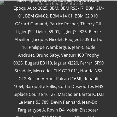
Salon Epoqu'Auto 2025
,
Salon Epoqu'Auto
,
Epoqu'Auto 2025
,
BBM
,
BBM RS3-17
,
BBM GM-
01
,
BBM GM-02
,
BBM X14 01
,
BBM C2 010
,
Gérard Gamand
,
Patrice Rocher
,
Thierry Gil
,
CATÉGORIES
Ligier JS2
,
Ligier JS9-01
,
Ligier JS F326
,
Pierre
Abeillon
,
Jacques Nicolet
,
Peugeot 205 Turbo
24 Heures Du Mans
(18)
16
,
Philippe Wambergue
,
Jean-Claude
Henri Pescarolo
(8)
Andruet
,
Bruno Saby
,
Venturi 400 Trophy
24 Heures Du Mans 1963
(5)
0025
,
Bugatti EB110
,
Jaguar XJ220
,
Ferrari SF90
24 Heures Du Mans 1967
(5)
Stradale
,
Mercedes CLK GTR 011
,
Honda NSX
Artcar
(5)
GT2 Belcar
,
Vernet Pairard 166R
,
Renault
1064
,
Barquette Follis
,
Cottin Desgouttes M3S
Biplace Course 16127
,
Marcadier Barzoi K
,
D.B
Le Mans 53 789
,
Devin Panhard
,
Jean-Do
,
Fargier type A
,
Rovin D4
,
Voisin Biscooter
,