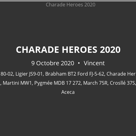
CHARADE HEROES 2020
9 Octobre 2020
Vincent
 80-02
,
Ligier JS9-01
,
Brabham BT2 Ford FJ-5-62
,
Charade Her
2
,
Martini MW1
,
Pygmée MDB 17 272
,
March 75R
,
Crosllé 37S
Aceca