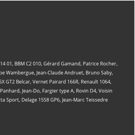
CATÉGORIES
24 Heures Du Mans
(18)
Henri Pescarolo
(8)
14 01
,
BBM C2 010
,
Gérard Gamand
,
Patrice Rocher
,
24 Heures Du Mans 1963
(5)
ppe Wambergue
,
Jean-Claude Andruet
,
Bruno Saby
,
24 Heures Du Mans 1967
(5)
X GT2 Belcar
,
Vernet Pairard 166R
,
Renault 1064
,
Artcar
(5)
 Panhard
,
Jean-Do
,
Fargier type A
,
Rovin D4
,
Voisin
ta Sport
,
Delage 15S8 GP6
,
Jean-Marc Teissedre