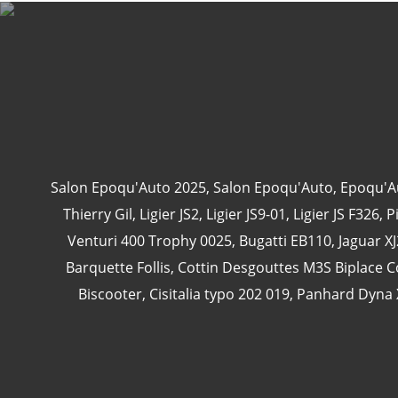
Salon Epoqu'Auto 2025
,
Salon Epoqu'Auto
,
Epoqu'A
Thierry Gil
,
Ligier JS2
,
Ligier JS9-01
,
Ligier JS F326
,
P
Venturi 400 Trophy 0025
,
Bugatti EB110
,
Jaguar X
Barquette Follis
,
Cottin Desgouttes M3S Biplace 
Biscooter
,
Cisitalia typo 202 019
,
Panhard Dyna 