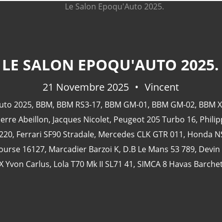
LE SALON EPOQU'AUTO 2025.
21 Novembre 2025
Vincent
uto 2025
,
BBM
,
BBM RS3-17
,
BBM GM-01
,
BBM GM-02
,
BBM X
ierre Abeillon
,
Jacques Nicolet
,
Peugeot 205 Turbo 16
,
Phili
J220
,
Ferrari SF90 Stradale
,
Mercedes CLK GTR 011
,
Honda NS
Course 16127
,
Marcadier Barzoi K
,
D.B Le Mans 53 789
,
Devin
X Yvon Carlus
,
Lola T70 Mk II SL71 41
,
SIMCA 8 Havas Barchet