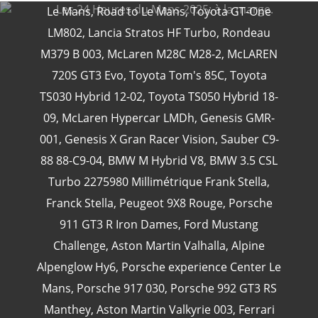
Le Mans
,
Road to Le Mans
,
Toyota GT-One
LM802
,
Lancia Stratos HF Turbo
,
Rondeau
M379 B 003
,
McLaren M28C M28-2
,
McLAREN
CATÉGORIES
720S GT3 Evo
,
Toyota Tom's 85C
,
Toyota
TS030 Hybrid 12-02
,
Toyota TS050 Hybrid 18-
09
,
McLaren Hypercar LMDh
,
Genesis GMR-
24 Heures Du Mans
(18)
001
,
Genesis X Gran Racer Vision
,
Sauber C9-
Henri Pescarolo
(8)
88 88-C9-04
,
BMW M Hybrid V8
,
BMW 3.5 CSL
24 Heures Du Mans 1963
(5)
Turbo 2275980 Millimétrique Frank Stella
,
24 Heures Du Mans 1967
(5)
Franck Stella
,
Peugeot 9X8 Rouge
,
Porsche
Artcar
(5)
911 GT3 R Iron Dames
,
Ford Mustang
Challenge
,
Aston Martin Valhalla
,
Alpine
Alpenglow Hy6
,
Porsche experience Center Le
Mans
,
Porsche 917 030
,
Porsche 992 GT3 RS
Manthey
,
Aston Martin Valkyrie 003
,
Ferrari