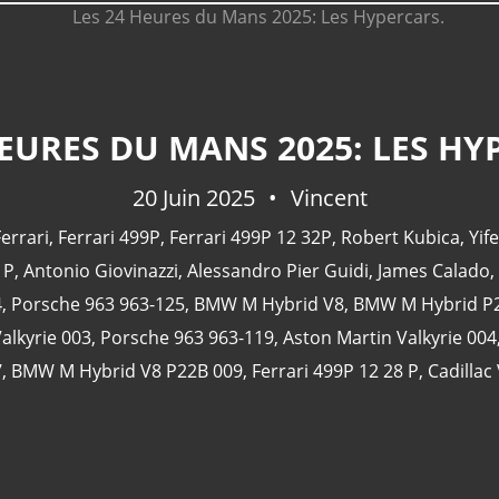
HEURES DU MANS 2025: LES HY
20 Juin 2025
Vincent
errari
,
Ferrari 499P
,
Ferrari 499P 12 32P
,
Robert Kubica
,
Yife
 P
,
Antonio Giovinazzi
,
Alessandro Pier Guidi
,
James Calado
,
4
,
Porsche 963 963-125
,
BMW M Hybrid V8
,
BMW M Hybrid P
alkyrie 003
,
Porsche 963 963-119
,
Aston Martin Valkyrie 004
7
,
BMW M Hybrid V8 P22B 009
,
Ferrari 499P 12 28 P
,
Cadilla