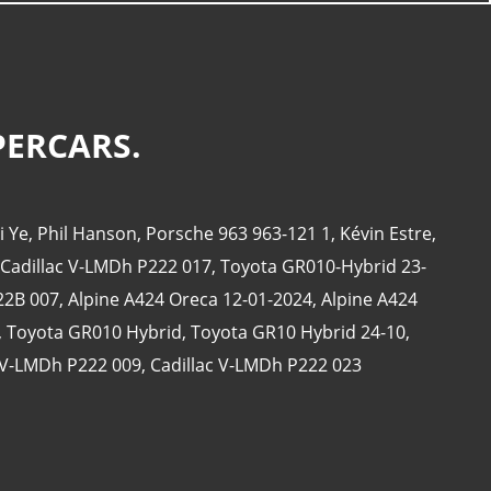
PERCARS.
i Ye
,
Phil Hanson
,
Porsche 963 963-121 1
,
Kévin Estre
,
Cadillac V-LMDh P222 017
,
Toyota GR010-Hybrid 23-
22B 007
,
Alpine A424 Oreca 12-01-2024
,
Alpine A424
,
Toyota GR010 Hybrid
,
Toyota GR10 Hybrid 24-10
,
c V-LMDh P222 009
,
Cadillac V-LMDh P222 023