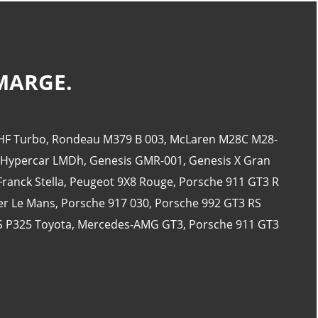
CATÉGORIES
 MARGE.
24 Heures Du Mans
(18)
 HF Turbo
,
Rondeau M379 B 003
,
McLaren M28C M28-
Henri Pescarolo
(8)
 Hypercar LMDh
,
Genesis GMR-001
,
Genesis X Gran
24 Heures Du Mans 1963
(5)
Franck Stella
,
Peugeot 9X8 Rouge
,
Porsche 911 GT3 R
24 Heures Du Mans 1967
(5)
er Le Mans
,
Porsche 917 030
,
Porsche 992 GT3 RS
Artcar
(5)
JS P325 Toyota
,
Mercedes-AMG GT3
,
Porsche 911 GT3