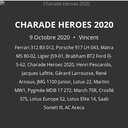
CHARADE HEROES 2020
CATÉGORIES
9 Octobre 2020
Vincent
Ferrari 312 B3 012
,
Porsche 917 LH 043
,
Matra
24 Heures Du Mans
(18)
MS 80-02
,
Ligier JS9-01
,
Brabham BT2 Ford FJ-
Henri Pescarolo
(8)
5-62
,
Charade Heroes 2020
,
Henri Pescarolo
,
24 Heures Du Mans 1963
(5)
Jacques Lafitte
,
Gérard Larrousse
,
René
24 Heures Du Mans 1967
(5)
Arnoux
,
JMG 1100 Junior
,
Lotus 22
,
Martini
Artcar
(5)
MW1
,
Pygmée MDB 17 272
,
March 75R
,
Crosllé
37S
,
Lotus Europe S2
,
Lotus Elite 14
,
Saab
Sonett III
,
AC Aceca