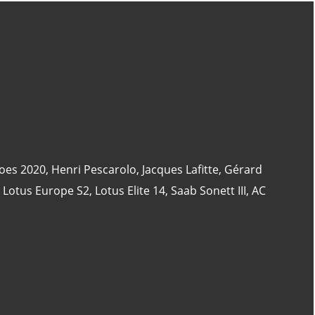
CATÉGORIES
24 Heures Du Mans
(18)
Henri Pescarolo
(8)
24 Heures Du Mans 1963
(5)
oes 2020
,
Henri Pescarolo
,
Jacques Lafitte
,
Gérard
24 Heures Du Mans 1967
(5)
,
Lotus Europe S2
,
Lotus Elite 14
,
Saab Sonett III
,
AC
Artcar
(5)