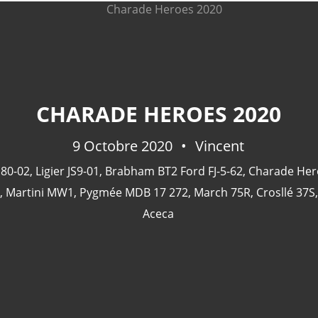
CHARADE HEROES 2020
9 Octobre 2020
Vincent
 80-02
,
Ligier JS9-01
,
Brabham BT2 Ford FJ-5-62
,
Charade Her
,
Martini MW1
,
Pygmée MDB 17 272
,
March 75R
,
Crosllé 37S
Aceca