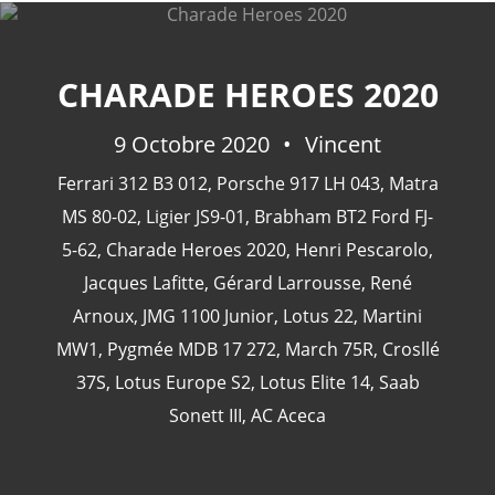
CHARADE HEROES 2020
CATÉGORIES
9 Octobre 2020
Vincent
Ferrari 312 B3 012
,
Porsche 917 LH 043
,
Matra
24 Heures Du Mans
(18)
MS 80-02
,
Ligier JS9-01
,
Brabham BT2 Ford FJ-
Henri Pescarolo
(8)
5-62
,
Charade Heroes 2020
,
Henri Pescarolo
,
24 Heures Du Mans 1963
(5)
Jacques Lafitte
,
Gérard Larrousse
,
René
24 Heures Du Mans 1967
(5)
Arnoux
,
JMG 1100 Junior
,
Lotus 22
,
Martini
Artcar
(5)
MW1
,
Pygmée MDB 17 272
,
March 75R
,
Crosllé
37S
,
Lotus Europe S2
,
Lotus Elite 14
,
Saab
Sonett III
,
AC Aceca