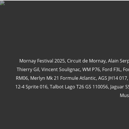
Mornay Festival 2025
,
Circuit de Mornay
,
Alain Ser
Thierry Gil
,
Vincent Soulignac
,
WM P76
,
Ford F3L
,
Fo
RM06
,
Merlyn Mk 21 Formule Atlantic
,
AGS JH14 017
12-4 Sprite 016
,
Talbot Lago T26 GS 110056
,
Jaguar S
Mus