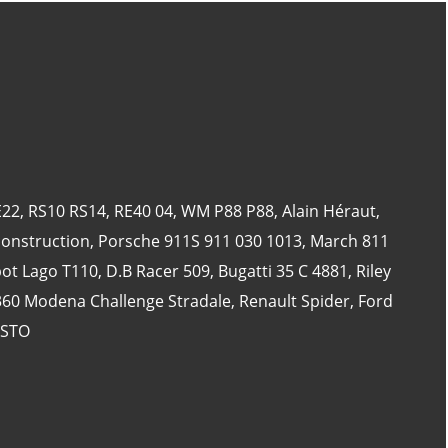
CATÉGORIES
24 Heures Du Mans
(18)
Henri Pescarolo
(8)
E22
,
RS10 RS14
,
RE40 04
,
WM P88 P88
,
Alain Héraut
,
24 Heures Du Mans 1963
(5)
onstruction
,
Porsche 911S 911 030 1013
,
March 811
24 Heures Du Mans 1967
(5)
bot Lago T110
,
D.B Racer 509
,
Bugatti 35 C 4881
,
Riley
Artcar
(5)
 360 Modena Challenge Stradale
,
Renault Spider
,
Ford
 STO