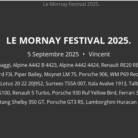
LE MORNAY FESTIVAL 2025.
5 Septembre 2025
Vincent
paggi
,
Alpine A442 B 4423
,
Alpine A442 4424
,
Renault RE20 R
rd F3L Piper Bailey
,
Moynet LM 75
,
Porsche 906
,
WM P69 Rec
,
Lotus 20 22 20J952
,
Surtees TS5A 007
,
Itala Avalve 1913
,
Tal
S100
,
Renault 5 Turbo
,
Porsche 930 Ruf Yellow Bird
,
Ferrari
tang Shelby 350 GT
,
Porsche GT3 RS
,
Lamborghini Huracan