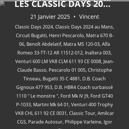
Modena Challenge Stradale
,
Renault Spider
LES CLASSIC DAYS 2024 AU MANS.
,
Ford Mustang Shelby 350 GT
,
Porsche GT3 RS
,
21 Janvier 2025
Vincent
Lamborghini Huracan STO
Classic Days 2024
,
Classic Days 2024 au Mans
,
Circuit Bugatti
,
Henri Pescarolo
,
Matra 670 B-
06
,
Benoît Abdelatif
,
Matra MS 120-03
,
Alfa
Romeo 33-TT-12 AR 11512-012
,
Inaltera 003
,
Venturi 600 LM VK8 CLM 611 93 CE 0008
,
Jean-
Claude Basso
,
Pescarolo 01 005
,
Christophe
Tinseau
,
Bugatti 35 C 4881
,
D.B. Coach
Gignoux 477 953
,
D.B. HBR4 Coach surbaissé
1110 " Le monstre "
,
Ford Mk IV J9
,
Ford GT40
P-1033
,
Martini Mk 64 01
,
Venturi 400 Trophy
VK8 CHL 611 92 CE 0031
,
Classic Tour
,
Amilcar
CGS
,
Parade Autosur
,
Philippe Varleine
,
Igor