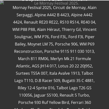
Mornay Festival 2025
,
Circuit de Mornay
,
Alain
Serpaggi
,
Alpine A442 B 4423
,
Alpine A442
4424
,
Renault RE20 RE22
,
RS10 RS14
,
RE40 04
,
CATÉGORIES
WM P88 P88
,
Alain Héraut
,
Thierry Gil
,
Vincent
Soulignac
,
WM P76
,
Ford F3L
,
Ford F3L Piper
24 Heures Du Mans
(18)
Bailey
,
Moynet LM 75
,
Porsche 906
,
WM P69
Henri Pescarolo
(8)
Reconstruction
,
Porsche 911S 911 030 1013
,
24 Heures Du Mans 1963
(5)
March 811 RM06
,
Merlyn Mk 21 Formule
24 Heures Du Mans 1967
(5)
Atlantic
,
AGS JH14 017
,
Lotus 20 22 20J952
,
Artcar
(5)
Surtees TS5A 007
,
Itala Avalve 1913
,
Talbot
Lago T110
,
D.B Racer 509
,
Bugatti 35 C 4881
,
Riley 12-4 Sprite 016
,
Talbot Lago T26 GS
110056
,
Jaguar SS100
,
Renault 5 Turbo
,
Porsche 930 Ruf Yellow Bird
,
Ferrari 360