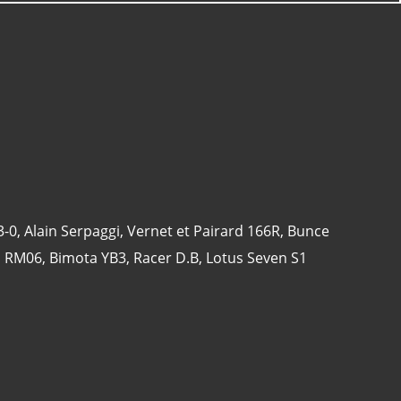
3-0
,
Alain Serpaggi
,
Vernet et Pairard 166R
,
Bunce
1 RM06
,
Bimota YB3
,
Racer D.B
,
Lotus Seven S1