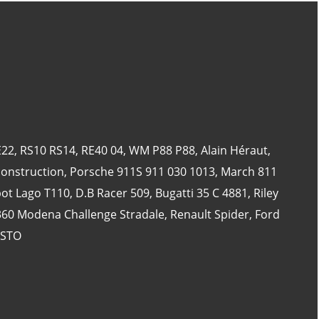
CATÉGORIES
24 Heures Du Mans
(18)
Henri Pescarolo
(8)
E22
,
RS10 RS14
,
RE40 04
,
WM P88 P88
,
Alain Héraut
,
24 Heures Du Mans 1963
(5)
onstruction
,
Porsche 911S 911 030 1013
,
March 811
24 Heures Du Mans 1967
(5)
bot Lago T110
,
D.B Racer 509
,
Bugatti 35 C 4881
,
Riley
Artcar
(5)
 360 Modena Challenge Stradale
,
Renault Spider
,
Ford
 STO