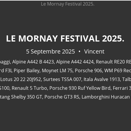
LE MORNAY FESTIVAL 2025.
5 Septembre 2025
Vincent
paggi
,
Alpine A442 B 4423
,
Alpine A442 4424
,
Renault RE20 R
rd F3L Piper Bailey
,
Moynet LM 75
,
Porsche 906
,
WM P69 Rec
,
Lotus 20 22 20J952
,
Surtees TS5A 007
,
Itala Avalve 1913
,
Tal
S100
,
Renault 5 Turbo
,
Porsche 930 Ruf Yellow Bird
,
Ferrari
tang Shelby 350 GT
,
Porsche GT3 RS
,
Lamborghini Huracan