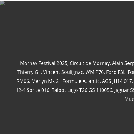
Mornay Festival 2025
,
Circuit de Mornay
,
Alain Ser
Thierry Gil
,
Vincent Soulignac
,
WM P76
,
Ford F3L
,
Fo
RM06
,
Merlyn Mk 21 Formule Atlantic
,
AGS JH14 017
12-4 Sprite 016
,
Talbot Lago T26 GS 110056
,
Jaguar S
Mus