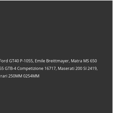
CATÉGORIES
24 Heures Du Mans
(18)
Henri Pescarolo
(8)
24 Heures Du Mans 1963
(5)
Ford GT40 P-1055
,
Emile Breittmayer
,
Matra MS 650
24 Heures Du Mans 1967
(5)
365 GTB-4 Competizione 16717
,
Maserati 200 SI 2419
,
Artcar
(5)
rrari 250MM 0254MM