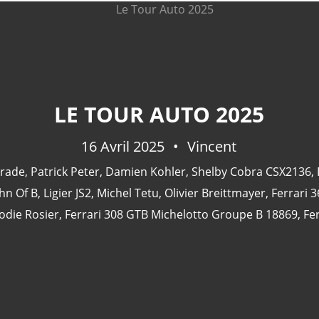
LE TOUR AUTO 2025
16 Avril 2025
Vincent
arade
,
Patrick Peter
,
Damien Kohler
,
Shelby Cobra CSX2136
,
ohn Of B
,
Ligier JS2
,
Michel Tetu
,
Olivier Breittmayer
,
Ferrari 
odie Rosier
,
Ferrari 308 GTB Michelotto Groupe B 18869
,
Fe