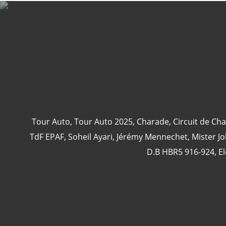
Tour Auto
,
Tour Auto 2025
,
Charade
,
Circuit de Ch
TdF EPAF
,
Soheil Ayari
,
Jérémy Mennechet
,
Mister J
D.B HBR5 916-924
,
El