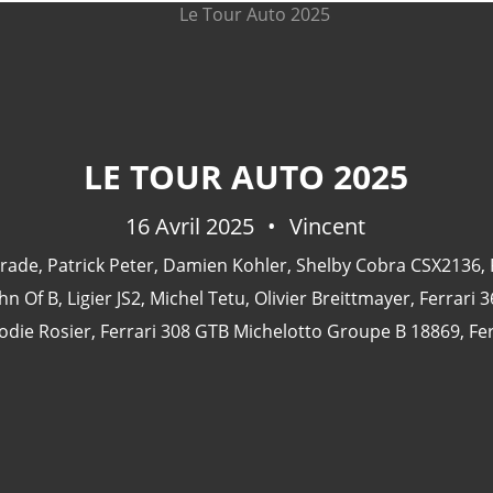
LE TOUR AUTO 2025
16 Avril 2025
Vincent
arade
,
Patrick Peter
,
Damien Kohler
,
Shelby Cobra CSX2136
,
ohn Of B
,
Ligier JS2
,
Michel Tetu
,
Olivier Breittmayer
,
Ferrari 
odie Rosier
,
Ferrari 308 GTB Michelotto Groupe B 18869
,
Fe