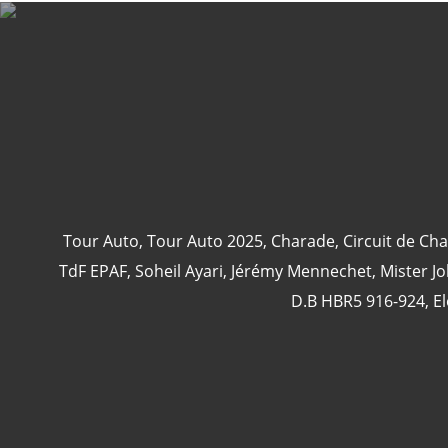
Tour Auto
,
Tour Auto 2025
,
Charade
,
Circuit de Ch
TdF EPAF
,
Soheil Ayari
,
Jérémy Mennechet
,
Mister J
D.B HBR5 916-924
,
El