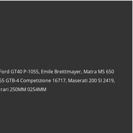
CATÉGORIES
24 Heures Du Mans
(18)
Henri Pescarolo
(8)
24 Heures Du Mans 1963
(5)
Ford GT40 P-1055
,
Emile Breittmayer
,
Matra MS 650
24 Heures Du Mans 1967
(5)
365 GTB-4 Competizione 16717
,
Maserati 200 SI 2419
,
Artcar
(5)
rrari 250MM 0254MM