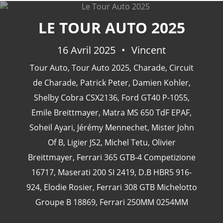
LE TOUR AUTO 2025
16 Avril 2025
Vincent
CATÉGORIES
Tour Auto
,
Tour Auto 2025
,
Charade
,
Circuit
de Charade
,
Patrick Peter
,
Damien Kohler
,
24 Heures Du Mans
(18)
Shelby Cobra CSX2136
,
Ford GT40 P-1055
,
Henri Pescarolo
(8)
Emile Breittmayer
,
Matra MS 650 TdF EPAF
,
24 Heures Du Mans 1963
(5)
Soheil Ayari
,
Jérémy Mennechet
,
Mister John
24 Heures Du Mans 1967
(5)
Of B
,
Ligier JS2
,
Michel Tetu
,
Olivier
Artcar
(5)
Breittmayer
,
Ferrari 365 GTB-4 Competizione
16717
,
Maserati 200 SI 2419
,
D.B HBR5 916-
924
,
Elodie Rosier
,
Ferrari 308 GTB Michelotto
Groupe B 18869
,
Ferrari 250MM 0254MM