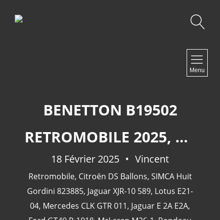
Recherche
NAVIGATION
Menu
Accueil
Contact
BENETTON B19502
RETROMOBILE 2025, SECONDE PARTIE.
NEWSLETTER
18 Février 2025
Vincent
Retromobile
,
Citroën DS Ballons
,
SIMCA Huit
Gordini 823885
,
Jaguar XJR-10 589
,
Lotus E21-
04
,
Mercedes CLK GTR 011
,
Jaguar E 2A E2A
,