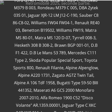
Ford GT40 P-1018
,
McLaren M26-1
,
Rondeau
M379 B 003
,
Rondeau M379 C 005
,
DBA Zytek
03S 01
,
Jaguar XJR-12 LM J12-C-190
,
Sauber C8
86-C8-02
,
Williams FW04 FW04-1
,
Renault RE40
CATÉGORIES
03
,
Benetton B19502
,
Williams FW19
,
Matra
MS 80-01
,
Matra MS 120 D-07
,
Tyrrell 008-3
,
24 Heures Du Mans
(18)
Hesketh 308 B 308-2
,
Brawn BGP 001-01
,
D.B
Henri Pescarolo
(8)
F1 422
,
D.B Le Mans 53 789
,
Mercedes C111
24 Heures Du Mans 1963
(5)
Type 2
,
Skoda Popular Special Sport
,
Toyota
24 Heures Du Mans 1967
(5)
Sports 800
,
Renault Filante
,
Alpine Alpenglow
,
Artcar
(5)
Alpine A220 1731
,
Zagato AGTZ Twin Tail
,
Alpine A 106 TdF 1958
,
Bugatti Type 59-50 BIII
441352
,
Maserati A6 GCS 2000 Monofaro
2007-2010
,
Alfa Romeo 1900 C52 "Disco
Volante" AR.1359.00001
,
Jaguar Type C XKC