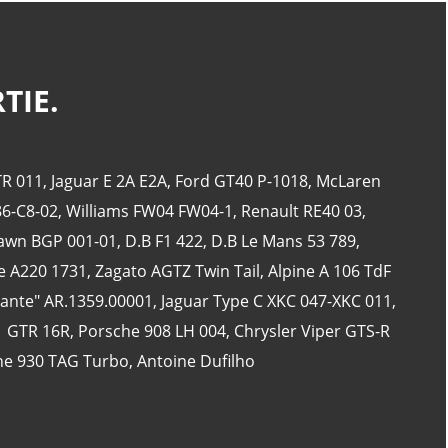
TIE.
CATÉGORIES
24 Heures Du Mans
(18)
R 011
,
Jaguar E 2A E2A
,
Ford GT40 P-1018
,
McLaren
Henri Pescarolo
(8)
86-C8-02
,
Williams FW04 FW04-1
,
Renault RE40 03
,
24 Heures Du Mans 1963
(5)
awn BGP 001-01
,
D.B F1 422
,
D.B Le Mans 53 789
,
24 Heures Du Mans 1967
(5)
e A220 1731
,
Zagato AGTZ Twin Tail
,
Alpine A 106 TdF
Artcar
(5)
lante" AR.1359.00001
,
Jaguar Type C XKC 047-XKC 011
,
1 GTR 16R
,
Porsche 908 LH 004
,
Chrysler Viper GTS-R
he 930 TAG Turbo
,
Antoine Dufilho