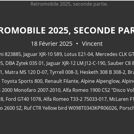
ROMOBILE 2025, SECONDE PAR
18 Février 2025
Vincent
ni 823885
,
Jaguar XJR-10 589
,
Lotus E21-04
,
Mercedes CLK GT
05
,
DBA Zytek 03S 01
,
Jaguar XJR-12 LM J12-C-190
,
Sauber C8 
1
,
Matra MS 120 D-07
,
Tyrrell 008-3
,
Hesketh 308 B 308-2
,
Br
,
Toyota Sports 800
,
Renault Filante
,
Alpine Alpenglow
,
Alpin
S 2000 Monofaro 2007-2010
,
Alfa Romeo 1900 C52 "Disco Vo
28
,
Ford GT40 1078
,
Alfa Romeo T33-2 75033-017
,
McLaren F
o 2600 SZ
,
Ruf CTR Yellow bird W098T0343KPR06026
,
Porsc