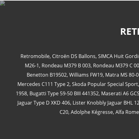
RET
Retromobile
,
Citroën DS Ballons
,
SIMCA Huit Gordi
M26-1
,
Rondeau M379 B 003
,
Rondeau M379 C 0
Benetton B19502
,
Williams FW19
,
Matra MS 80-0
Mercedes C111 Type 2
,
Skoda Popular Special Sport
1958
,
Bugatti Type 59-50 BIII 441352
,
Maserati A6 GC
Jaguar Type D XKD 406
,
Lister Knobbly Jaguar BHL 1
C20
,
Adolphe Kégresse
,
Alfa Rome