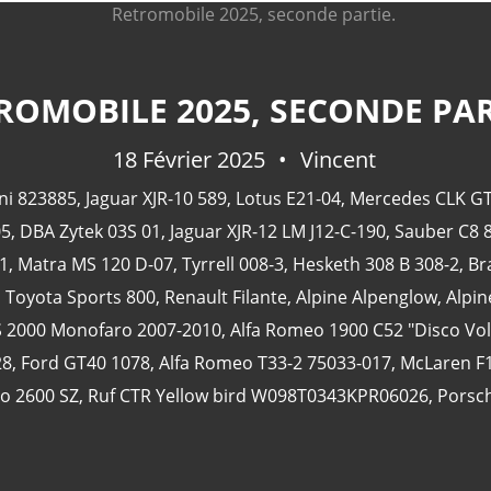
ROMOBILE 2025, SECONDE PAR
18 Février 2025
Vincent
ni 823885
,
Jaguar XJR-10 589
,
Lotus E21-04
,
Mercedes CLK GT
05
,
DBA Zytek 03S 01
,
Jaguar XJR-12 LM J12-C-190
,
Sauber C8 
1
,
Matra MS 120 D-07
,
Tyrrell 008-3
,
Hesketh 308 B 308-2
,
Br
,
Toyota Sports 800
,
Renault Filante
,
Alpine Alpenglow
,
Alpin
S 2000 Monofaro 2007-2010
,
Alfa Romeo 1900 C52 "Disco Vo
28
,
Ford GT40 1078
,
Alfa Romeo T33-2 75033-017
,
McLaren F
o 2600 SZ
,
Ruf CTR Yellow bird W098T0343KPR06026
,
Porsc