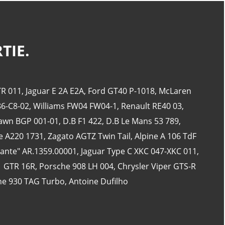
TIE.
CATÉGORIES
24 Heures Du Mans
(18)
R 011
,
Jaguar E 2A E2A
,
Ford GT40 P-1018
,
McLaren
Henri Pescarolo
(8)
86-C8-02
,
Williams FW04 FW04-1
,
Renault RE40 03
,
24 Heures Du Mans 1963
(5)
awn BGP 001-01
,
D.B F1 422
,
D.B Le Mans 53 789
,
24 Heures Du Mans 1967
(5)
e A220 1731
,
Zagato AGTZ Twin Tail
,
Alpine A 106 TdF
Artcar
(5)
lante" AR.1359.00001
,
Jaguar Type C XKC 047-XKC 011
,
1 GTR 16R
,
Porsche 908 LH 004
,
Chrysler Viper GTS-R
he 930 TAG Turbo
,
Antoine Dufilho