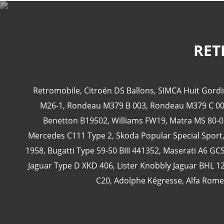
RET
Retromobile
,
Citroën DS Ballons
,
SIMCA Huit Gordi
M26-1
,
Rondeau M379 B 003
,
Rondeau M379 C 0
Benetton B19502
,
Williams FW19
,
Matra MS 80-0
Mercedes C111 Type 2
,
Skoda Popular Special Sport
1958
,
Bugatti Type 59-50 BIII 441352
,
Maserati A6 GC
Jaguar Type D XKD 406
,
Lister Knobbly Jaguar BHL 1
C20
,
Adolphe Kégresse
,
Alfa Rome