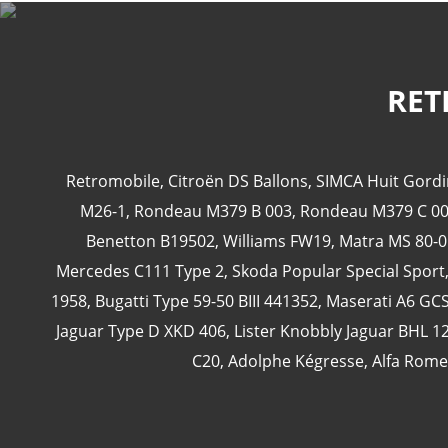
RET
Retromobile
,
Citroën DS Ballons
,
SIMCA Huit Gordi
M26-1
,
Rondeau M379 B 003
,
Rondeau M379 C 0
Benetton B19502
,
Williams FW19
,
Matra MS 80-0
Mercedes C111 Type 2
,
Skoda Popular Special Sport
1958
,
Bugatti Type 59-50 BIII 441352
,
Maserati A6 GC
Jaguar Type D XKD 406
,
Lister Knobbly Jaguar BHL 1
C20
,
Adolphe Kégresse
,
Alfa Rome