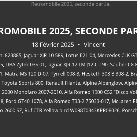
ROMOBILE 2025, SECONDE PAR
18 Février 2025
Vincent
ni 823885
,
Jaguar XJR-10 589
,
Lotus E21-04
,
Mercedes CLK GT
05
,
DBA Zytek 03S 01
,
Jaguar XJR-12 LM J12-C-190
,
Sauber C8 
1
,
Matra MS 120 D-07
,
Tyrrell 008-3
,
Hesketh 308 B 308-2
,
Br
,
Toyota Sports 800
,
Renault Filante
,
Alpine Alpenglow
,
Alpin
S 2000 Monofaro 2007-2010
,
Alfa Romeo 1900 C52 "Disco Vo
28
,
Ford GT40 1078
,
Alfa Romeo T33-2 75033-017
,
McLaren F
o 2600 SZ
,
Ruf CTR Yellow bird W098T0343KPR06026
,
Porsc