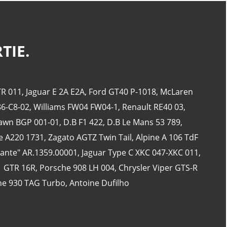
TIE.
CATÉGORIES
24 Heures Du Mans
(18)
R 011
,
Jaguar E 2A E2A
,
Ford GT40 P-1018
,
McLaren
Henri Pescarolo
(8)
86-C8-02
,
Williams FW04 FW04-1
,
Renault RE40 03
,
24 Heures Du Mans 1963
(5)
awn BGP 001-01
,
D.B F1 422
,
D.B Le Mans 53 789
,
24 Heures Du Mans 1967
(5)
e A220 1731
,
Zagato AGTZ Twin Tail
,
Alpine A 106 TdF
Artcar
(5)
lante" AR.1359.00001
,
Jaguar Type C XKC 047-XKC 011
,
1 GTR 16R
,
Porsche 908 LH 004
,
Chrysler Viper GTS-R
he 930 TAG Turbo
,
Antoine Dufilho