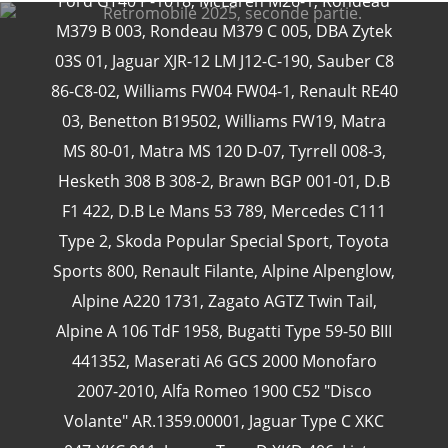
Ford GT40 P-1018
,
McLaren M26-1
,
Rondeau
M379 B 003
,
Rondeau M379 C 005
,
DBA Zytek
03S 01
,
Jaguar XJR-12 LM J12-C-190
,
Sauber C8
86-C8-02
,
Williams FW04 FW04-1
,
Renault RE40
CATÉGORIES
03
,
Benetton B19502
,
Williams FW19
,
Matra
MS 80-01
,
Matra MS 120 D-07
,
Tyrrell 008-3
,
24 Heures Du Mans
(18)
Hesketh 308 B 308-2
,
Brawn BGP 001-01
,
D.B
Henri Pescarolo
(8)
F1 422
,
D.B Le Mans 53 789
,
Mercedes C111
24 Heures Du Mans 1963
(5)
Type 2
,
Skoda Popular Special Sport
,
Toyota
24 Heures Du Mans 1967
(5)
Sports 800
,
Renault Filante
,
Alpine Alpenglow
,
Artcar
(5)
Alpine A220 1731
,
Zagato AGTZ Twin Tail
,
Alpine A 106 TdF 1958
,
Bugatti Type 59-50 BIII
441352
,
Maserati A6 GCS 2000 Monofaro
2007-2010
,
Alfa Romeo 1900 C52 "Disco
Volante" AR.1359.00001
,
Jaguar Type C XKC