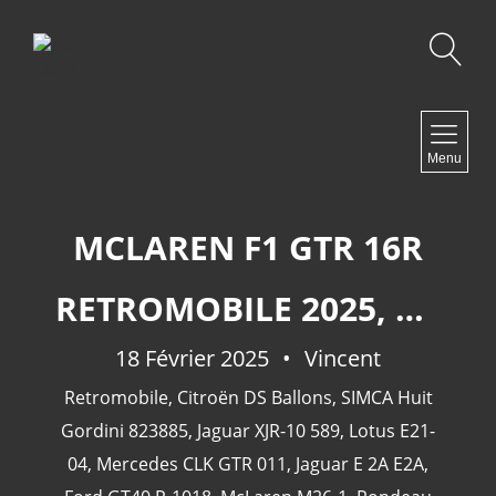
Recherche
NAVIGATION
Menu
Accueil
Contact
MCLAREN F1 GTR 16R
RETROMOBILE 2025, SECONDE PARTIE.
NEWSLETTER
18 Février 2025
Vincent
Retromobile
,
Citroën DS Ballons
,
SIMCA Huit
Gordini 823885
,
Jaguar XJR-10 589
,
Lotus E21-
04
,
Mercedes CLK GTR 011
,
Jaguar E 2A E2A
,