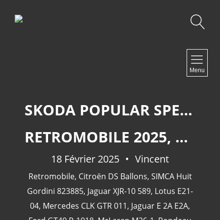
Recherche
NAVIGATION
Menu
Accueil
Contact
SKODA POPULAR SPECIAL SPORT
RETROMOBILE 2025, SECONDE PARTIE.
NEWSLETTER
18 Février 2025
Vincent
Retromobile
,
Citroën DS Ballons
,
SIMCA Huit
Gordini 823885
,
Jaguar XJR-10 589
,
Lotus E21-
04
,
Mercedes CLK GTR 011
,
Jaguar E 2A E2A
,