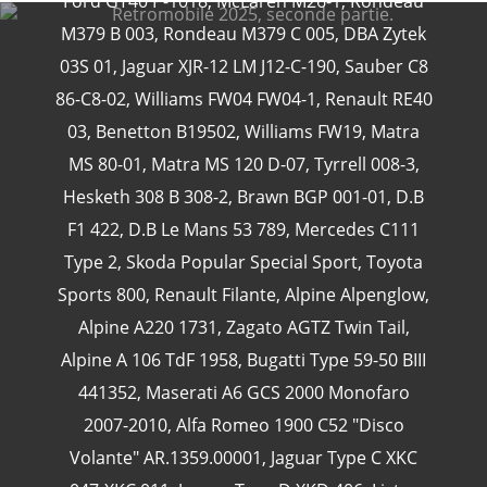
Ford GT40 P-1018
,
McLaren M26-1
,
Rondeau
M379 B 003
,
Rondeau M379 C 005
,
DBA Zytek
03S 01
,
Jaguar XJR-12 LM J12-C-190
,
Sauber C8
86-C8-02
,
Williams FW04 FW04-1
,
Renault RE40
CATÉGORIES
03
,
Benetton B19502
,
Williams FW19
,
Matra
MS 80-01
,
Matra MS 120 D-07
,
Tyrrell 008-3
,
24 Heures Du Mans
(18)
Hesketh 308 B 308-2
,
Brawn BGP 001-01
,
D.B
Henri Pescarolo
(8)
F1 422
,
D.B Le Mans 53 789
,
Mercedes C111
24 Heures Du Mans 1963
(5)
Type 2
,
Skoda Popular Special Sport
,
Toyota
24 Heures Du Mans 1967
(5)
Sports 800
,
Renault Filante
,
Alpine Alpenglow
,
Artcar
(5)
Alpine A220 1731
,
Zagato AGTZ Twin Tail
,
Alpine A 106 TdF 1958
,
Bugatti Type 59-50 BIII
441352
,
Maserati A6 GCS 2000 Monofaro
2007-2010
,
Alfa Romeo 1900 C52 "Disco
Volante" AR.1359.00001
,
Jaguar Type C XKC