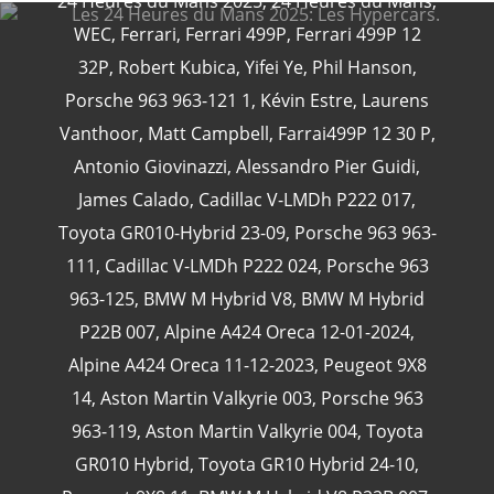
24 Heures du Mans 2025
,
24 Heures du Mans
,
WEC
,
Ferrari
,
Ferrari 499P
,
Ferrari 499P 12
32P
,
Robert Kubica
,
Yifei Ye
,
Phil Hanson
,
Porsche 963 963-121 1
,
Kévin Estre
,
Laurens
CATÉGORIES
Vanthoor
,
Matt Campbell
,
Farrai499P 12 30 P
,
Antonio Giovinazzi
,
Alessandro Pier Guidi
,
24 Heures Du Mans
(18)
James Calado
,
Cadillac V-LMDh P222 017
,
Henri Pescarolo
(8)
Toyota GR010-Hybrid 23-09
,
Porsche 963 963-
24 Heures Du Mans 1963
(5)
111
,
Cadillac V-LMDh P222 024
,
Porsche 963
24 Heures Du Mans 1967
(5)
963-125
,
BMW M Hybrid V8
,
BMW M Hybrid
Artcar
(5)
P22B 007
,
Alpine A424 Oreca 12-01-2024
,
Alpine A424 Oreca 11-12-2023
,
Peugeot 9X8
14
,
Aston Martin Valkyrie 003
,
Porsche 963
963-119
,
Aston Martin Valkyrie 004
,
Toyota
GR010 Hybrid
,
Toyota GR10 Hybrid 24-10
,