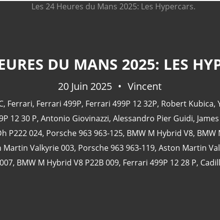
HEURES DU MANS 2025: LES HY
20 Juin 2025
Vincent
C
,
Ferrari
,
Ferrari 499P
,
Ferrari 499P 12 32P
,
Robert Kubica
,
9P 12 30 P
,
Antonio Giovinazzi
,
Alessandro Pier Guidi
,
James
Dh P222 024
,
Porsche 963 963-125
,
BMW M Hybrid V8
,
BMW M
 Martin Valkyrie 003
,
Porsche 963 963-119
,
Aston Martin Val
007
,
BMW M Hybrid V8 P22B 009
,
Ferrari 499P 12 28 P
,
Cadil