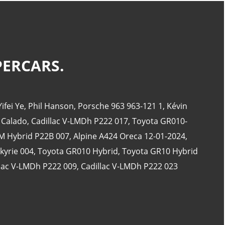
CATÉGORIES
PERCARS.
24 Heures Du Mans
(18)
Henri Pescarolo
(8)
Yifei Ye
,
Phil Hanson
,
Porsche 963 963-121 1
,
Kévin
24 Heures Du Mans 1963
(5)
 Calado
,
Cadillac V-LMDh P222 017
,
Toyota GR010-
24 Heures Du Mans 1967
(5)
 Hybrid P22B 007
,
Alpine A424 Oreca 12-01-2024
,
Artcar
(5)
kyrie 004
,
Toyota GR010 Hybrid
,
Toyota GR10 Hybrid
lac V-LMDh P222 009
,
Cadillac V-LMDh P222 023